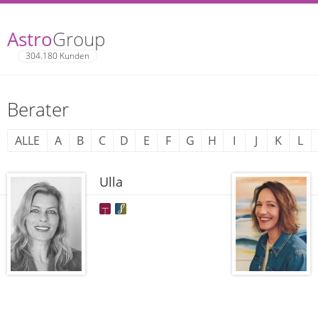
Astro
Group
304.180 Kunden
Berater
ALLE
A
B
C
D
E
F
G
H
I
J
K
L
Ulla