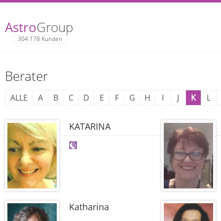
Astro
Group
304.178 Kunden
Berater
ALLE
A
B
C
D
E
F
G
H
I
J
K
L
KATARINA
Katharina